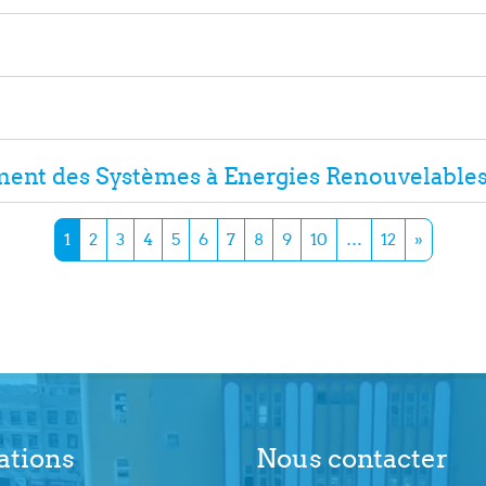
ent des Systèmes à Energies Renouvelable
Page 1
Page 2
Page 3
Page 4
Page 5
Page 6
Page 7
Page 8
Page 9
Page 10
Page 12
Page su
1
2
3
4
5
6
7
8
9
10
…
12
»
ations
Nous contacter