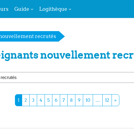
urs
Guide
Logithèque
 nouvellement recrutés
ignants nouvellement recr
Page 1
Page 2
Page 3
Page 4
Page 5
Page 6
Page 7
Page 8
Page 9
Page 10
Page 12
Page su
1
2
3
4
5
6
7
8
9
10
…
12
»