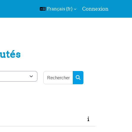
Connexion
Français ‎(fr)‎
utés
Rechercher des cours
Rechercher des cours
ivante