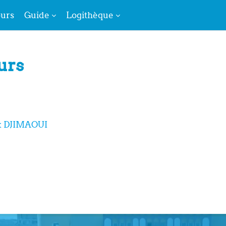
urs
Guide
Logithèque
urs
k DJIMAOUI