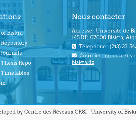
ations
Nous contacter
Adresse : Université de Bi
 of Biskra
145 RP, 07000 Biskra, Algé
 Repository
Téléphone : (213) 33-5
 Journals
Courriel :
moodle.bis
biskra.dz
 Thesis Repo
y Timetables
om
loped by Centre des Réseaux CRSI - University of Bisk