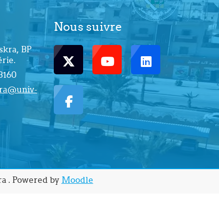
Nous suivre
skra, BP
rie.
43160
kra@univ-
ra . Powered by
Moodle