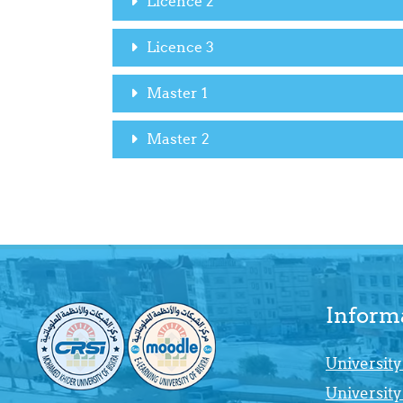
Licence 2
Licence 3
Master 1
Master 2
Inform
University
University