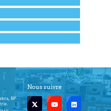
Nous suivre
skra, BP
rie.