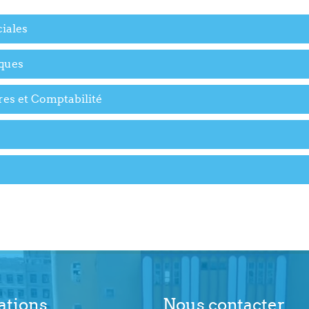
iales
ques
es et Comptabilité
ations
Nous contacter