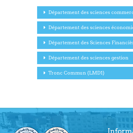
Département des sciences commerc
Département des sciences économi
Département des Sciences Financièr
Département des sciences gestion
Tronc Commun (LMD1)
Inform