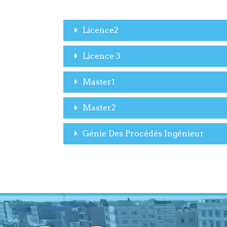
Licence2
Licence 3
Master1
Master2
Génie Des Procédés Ingénieur