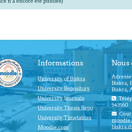
e n’a encore été publiée)
Informations
Nous 
Adresse 
University of Biskra
Biskra, 
University Repository
Biskra, 
University Journals
Téléph
543160
University Thesis Repo
Courr
University Timetables
moodle.
biskra.d
Moodle.com