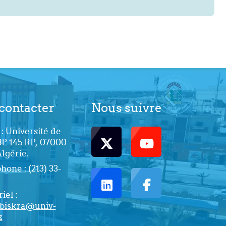
contacter
Nous suivre
: Université de
BP 145 RP, 07000
Algérie.
one : (213) 33-
iel :
biskra@univ-
z