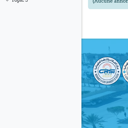
Topic 5
(Aucune annonc
Replier