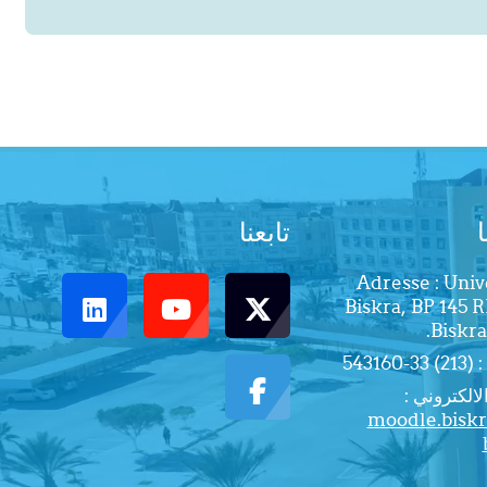
تابعنا
Adresse : Univ
Biskra, BP 145 
Biskra
543160
لالكتروني :
moodle.bisk