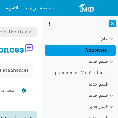
الصفحة الرئيسية
التقويم
خطى إلى المحتوى الرئيسي
-belkhiri dalal
عام
طي
onces
Annonces
قسم جديد
طي
متطلبات الإكمال
s et annonces
Épidémiologie Appliquée et Moléculaire
قسم جديد
طي
قسم جديد
طي
قسم جديد
طي