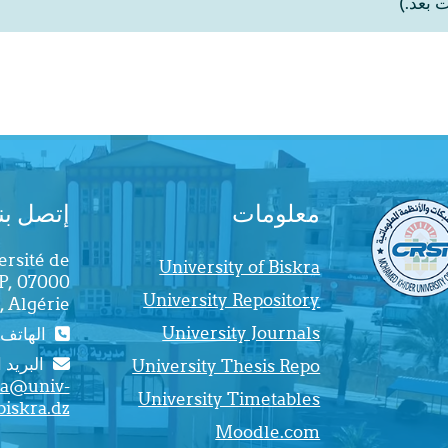
ت بعد.)
معلومات
إتصل بنا
ersité de
University of Biskra
RP, 07000
University Repository
, Algérie.
University Journals
الهاتف : (213) 33-
البريد ا
University Thesis Repo
ra@univ-
University Timetables
biskra.dz
Moodle.com