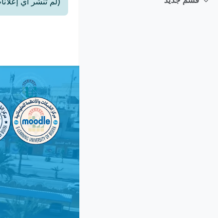
قسم جديد
(لم تُنشر أي إعلانا
طي