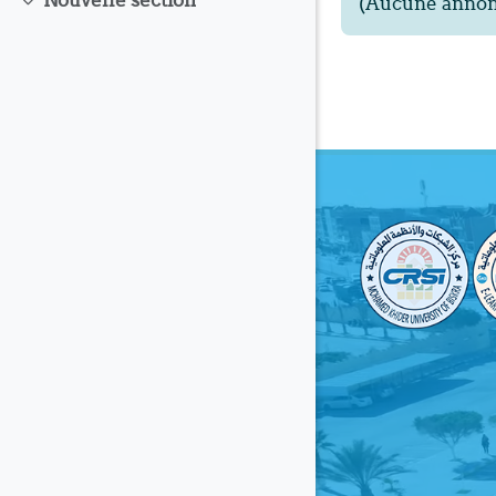
Nouvelle section
(Aucune annonc
Replier