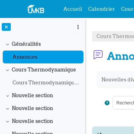
Accueil
Calendrier
Cour
Passer au contenu principal
Cours Thermod
Généralités
Replier
Anno
Annonces
Cours Thermodynamique
Replier
Conditions 
Nouvelles di
Cours Thermodynamique.pdf
Nouvelle section
Replier
Nouvelle section
Replier
Nouvelle section
Replier