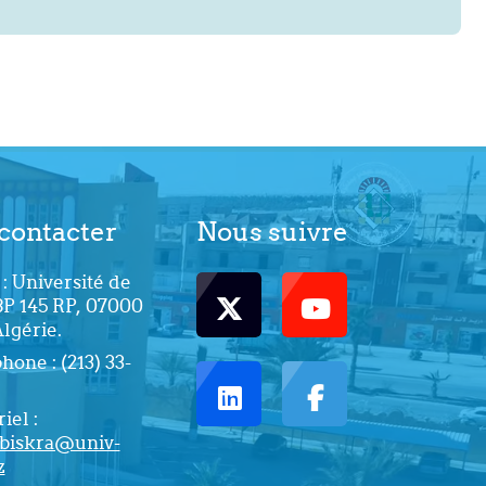
contacter
Nous suivre
: Université de
BP 145 RP, 07000
Algérie.
one : (213) 33-
iel :
biskra@univ-
z