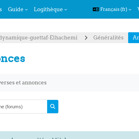
s
Guide
Logithèque
Français ‎(fr)‎
ynamique-guettaf-Elhachemi
Généralités
A
nces
d’achèvement
verses et annonces
Recherche (forums)
Recherche (forums)