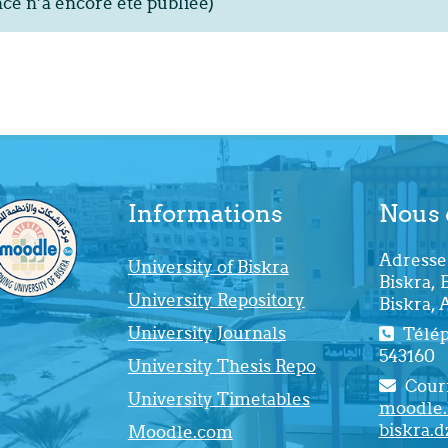
e n’a encore été publiée)
Informations
Nous 
Adresse 
University of Biskra
Biskra, 
University Repository
Biskra, 
University Journals
Téléph
543160
University Thesis Repo
Courr
University Timetables
moodle.
biskra.d
Moodle.com