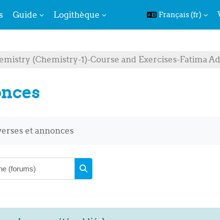
s
Guide
Logithèque
Français ‎(fr)‎
emistry (Chemistry-1)-Course and Exercises-Fatima Ad
nces
d’achèvement
verses et annonces
Recherche (forums)
Recherche (forums)