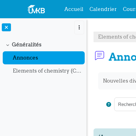
Accueil
Calendrier
Cour
Passer au contenu principal
Elements of ch
Généralités
Replier
Anno
Annonces
Elements of chemistry (Chemistry-1)-Course and Exercises
Conditions 
Nouvelles di