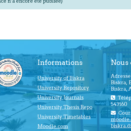
e n’a encore été publiée)
Informations
Nous 
Adresse 
University of Biskra
Biskra, 
University Repository
Biskra, 
University Journals
Téléph
543160
University Thesis Repo
Courr
University Timetables
moodle.
biskra.d
Moodle.com