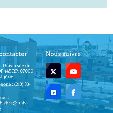
contacter
Nous suivre
: Université de
BP 145 RP, 07000
Algérie.
one : (213) 33-
iel :
biskra@univ-
z