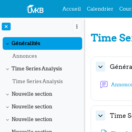
Accueil
Calendrier
Cour
Passer au contenu principal
Time Se
Généralités
Replier
Annonces
Résumé 
Généra
Time Series Analysis
Replier
Replier
Time Series Analysis
Annonc
Nouvelle section
Replier
Nouvelle section
Replier
Time Se
Nouvelle section
Replier
Replier