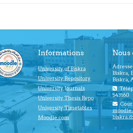
Informations
Nous 
Adresse 
University of Biskra
Biskra, 
University Repository
Biskra, 
University Journals
Téléph
543160
University Thesis Repo
Courr
University Timetables
moodle.
biskra.d
Moodle.com