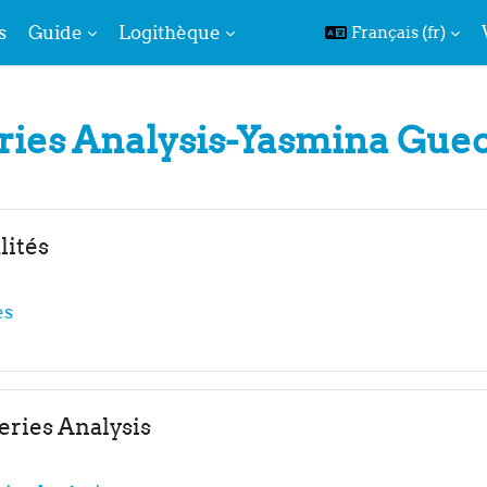
s
Guide
Logithèque
Français ‎(fr)‎
ries Analysis-Yasmina Gue
de section
lités
Forum
es
ries Analysis