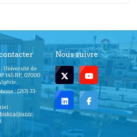
contacter
Nous suivre
: Université de
BP 145 RP, 07000
Algérie.
one : (213) 33-
iel :
biskra@univ-
z