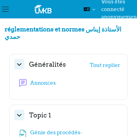
Vous êtes
connecté
Panneau latéral
anonymemen
Passer au contenu principal
réglementations et normes الأستاذة إيناس
حمدي
Résumé de section
Généralités
Tout replier
Replier
Forum
Annonces
Topic 1
Replier
Génie des procédés-