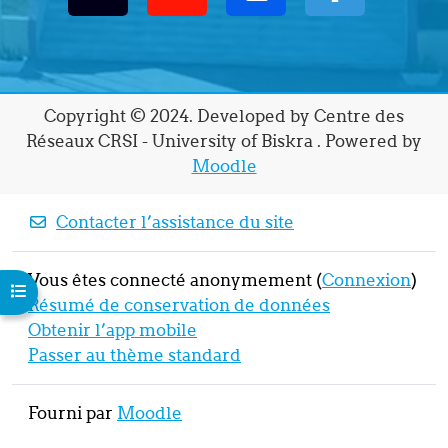
Copyright © 2024. Developed by Centre des
Réseaux CRSI - University of Biskra . Powered by
Moodle
Contacter l’assistance du site
Vous êtes connecté anonymement (
Connexion
)
Ouvrir l’index du cours
Résumé de conservation de données
Obtenir l’app mobile
Passer au thème standard
Fourni par
Moodle