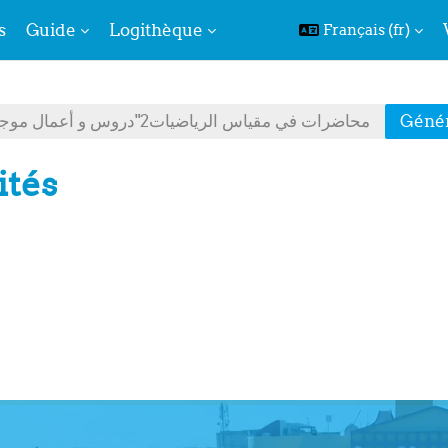
s
Guide
Logithèque
Français ‎(fr)‎
محاضرات في مقياس الرياضيات2"دروس و أعمال موجهة"- سلطان لويزة
Génér
ités
de section
Forum