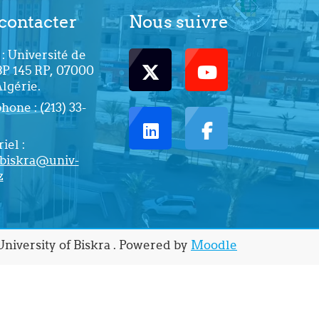
contacter
Nous suivre
: Université de
BP 145 RP, 07000
Algérie.
one : (213) 33-
iel :
biskra@univ-
z
niversity of Biskra . Powered by
Moodle