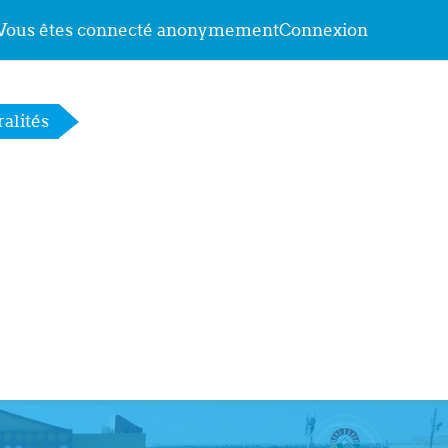
Vous êtes connecté anonymement
Connexion
alités