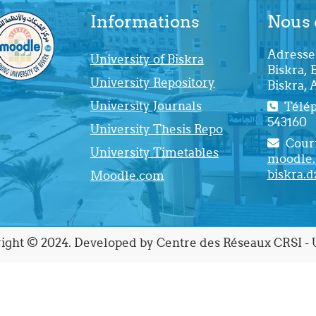
Informations
Nous 
Adresse 
University of Biskra
Biskra, 
University Repository
Biskra, 
University Journals
Téléph
543160
University Thesis Repo
Courr
University Timetables
moodle.
biskra.d
Moodle.com
ight © 2024. Developed by Centre des Réseaux CRSI - U