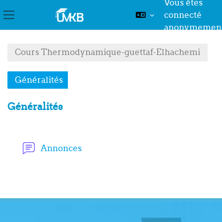
Vous êtes
connecté
Panneau latéral
anonymemen
Passer au contenu principal
Cours Thermodynamique-guettaf-Elhachemi
Généralités
Généralités
Résumé de section
Forum
Annonces