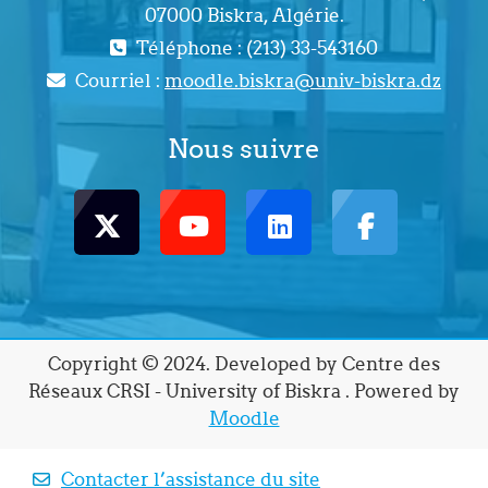
07000 Biskra, Algérie.
Téléphone : (213) 33-543160
Courriel :
moodle.biskra@univ-biskra.dz
Nous suivre
Copyright © 2024. Developed by Centre des
Réseaux CRSI - University of Biskra . Powered by
Moodle
Contacter l’assistance du site