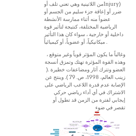
Injury)
من اللاتینیة وهي تعني تلف أو
ضرر أو إعاقة جزء سلیم من الجسم أو
عضواً منه أثناء ممارسة الأنشطة
الریاضیة المختلفة، كنتیجة لتأثیر قوة
داخلیة أو خارجیة ، سواء كان هذا التأثیر
.
میكانیكیاً، أو عضویاً،
أو كیمیائیاً
وغالباً ما یكون المؤثر قویاً وغیر متوقع ،
وهذه القوة المؤثرة تهتك وتمزق أنسجة
العضو وتترك آثار ومضاعفات خطیرة .(
زینب العالم، 1998، ص. 79
.(
وینتج عن
الإصابة عدم قدرة اللاعب الریاضي على
الاشتراك في أي أداء ریاضي حركي
إیجابي لفترة من الزمن قد تطول أو
تقصر في ضوء