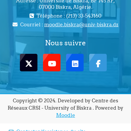
Adresse : Université de Biskra, BP 145 RP,
07000 Biskra, Algérie.
Téléphone : (213) 33-543160
Courriel :
moodle.biskra@univ-biskra.dz
Nous suivre
Copyright © 2024. Developed by Centre des
Réseaux CRSI - University of Biskra . Powered by
Moodle