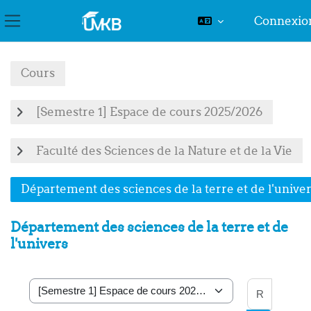
Connexio
Panneau latéral
Passer au contenu principal
Cours
[Semestre 1] Espace de cours 2025/2026
Faculté des Sciences de la Nature et de la Vie
Département des sciences de la terre et de l'unive
Département des sciences de la terre et de
l'univers
Recher
Catégories de cours