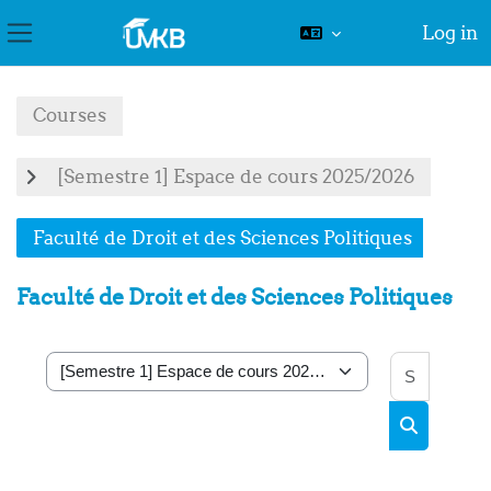
Log in
Side panel
Skip to main content
Courses
[Semestre 1] Espace de cours 2025/2026
Faculté de Droit et des Sciences Politiques
Faculté de Droit et des Sciences Politiques
Search
Course categories
Search cou