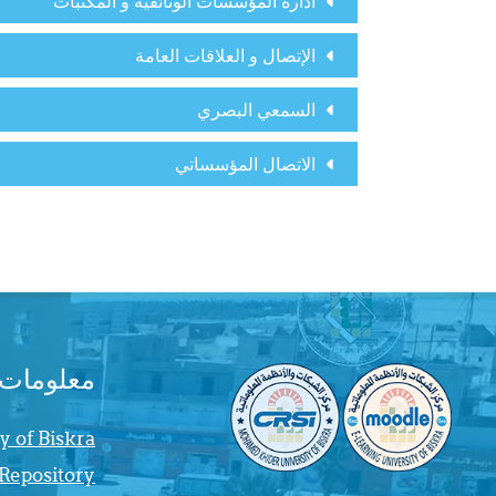
ادارة المؤسسات الوثائقية و المكتبات
الإتصال و العلاقات العامة
السمعي البصري
الاتصال المؤسساتي
معلومات
y of Biskra
 Repository