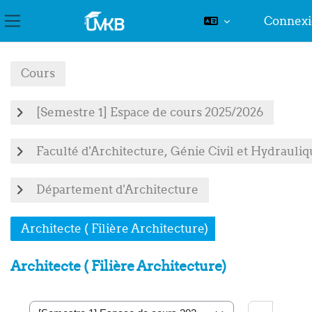
Connex
Panneau latéral
Passer au contenu principal
Cours
[Semestre 1] Espace de cours 2025/2026
Faculté d'Architecture, Génie Civil et Hydrauli
Département d'Architecture
Architecte ( Filière Architecture)
Architecte ( Filière Architecture)
Recher