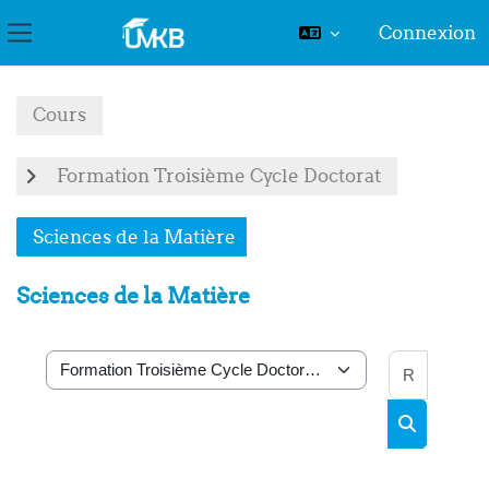
Connexion
Panneau latéral
Passer au contenu principal
Cours
Formation Troisième Cycle Doctorat
Sciences de la Matière
Sciences de la Matière
Recher
Catégories de cours
Rechercher