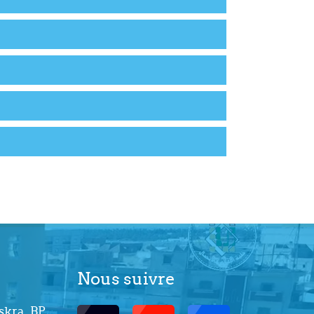
Nous suivre
skra, BP