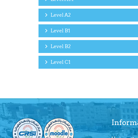
Level A2
Level B1
Level B2
Level C1
Inform